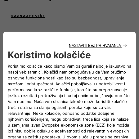
SAZNAJTE VIŠE
Socijalne mreže
POSVEĆEN TIM KOJI ĆE VAM PRUŽITI
PODRŠKU
Naša korisnička služba će vam pružiti asistenciju i sve
potrebne informacije.
Fiat možete pozvati besplatno putem telefonskog broja 0
800 3428 00 iz većine mreža operatera fiksne i mobilne
telefonije. U slučaju poziva iz inostranstva na raspolaganju