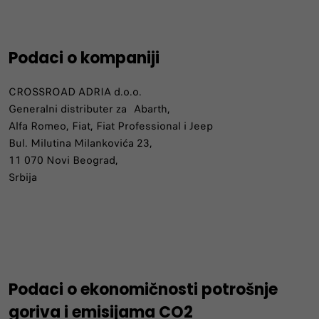
Podaci o kompaniji
CROSSROAD ADRIA d.o.o.
Generalni distributer za Abarth,
Alfa Romeo, Fiat, Fiat Professional i Jeep
Bul. Milutina Milankovića 23,
11 070 Novi Beograd,
Srbija
Podaci o ekonomičnosti potrošnje
goriva i emisijama CO2