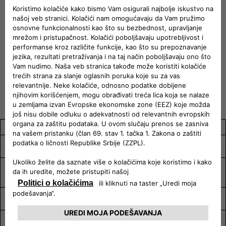
Širina
Dužina
Visina
Prtljažnik
1779 (bez
4178 mm
1525 mm
385 L
retrovizora)
Emisija CO
2
Maksimalna
Motor
kombinovano
Vrsta pogona
snaga (KS)
(g/km)
T-Gen3 3 cilindra
109
Prednji
110
– turbo 110 KS
WLTP
kombinovana