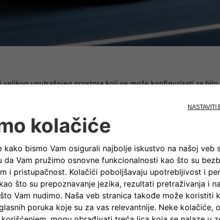
velikog unutrašnjeg prostora koji se može konfigurisati za bilo