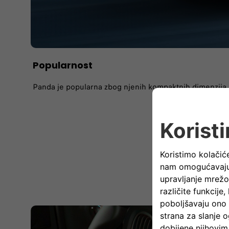
Popularnost
Panda je popularna zbog njenih kompaktnih dimenzija i 