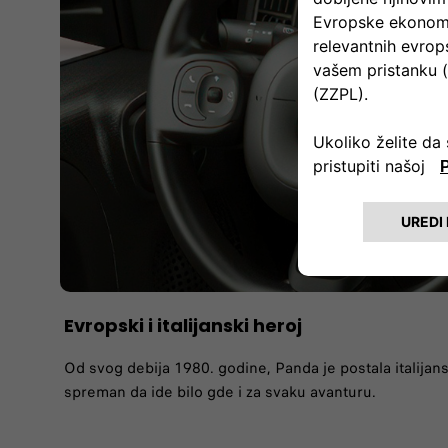
Evropski i italijanski heroj
Od svog debija 1980. godine, Panda je postala italijans
spreman da ide bilo gde i za svaku avanturu. ​