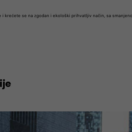
i krećete se na zgodan i ekološki prihvatljiv način, sa smanje
ije