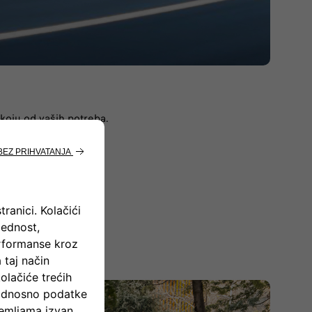
 koju od vaših potreba.