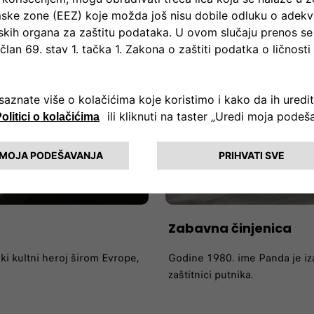
Zabavna činjenica
ki kultni heroj širom Evrope,
Godine 1980. ime Panda je iz
zaštitnici putnika.