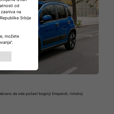
abrano da oda počast boginji Empandi, rimskoj