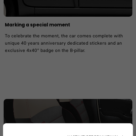
Marking a special moment
To celebrate the moment, the car comes complete with
unique 40 years anniversary dedicated stickers and an
exclusive 4x40° badge on the B-pillar.