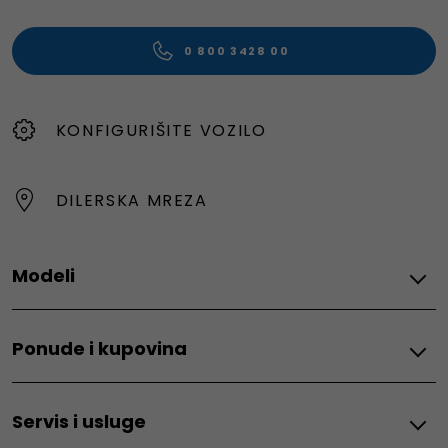
0 800 3428 00
KONFIGURIŠITE VOZILO
DILERSKA MREZA
Modeli
Svi modeli
Ponude i kupovina
600e
600 hibrid
Ponude i kupovine
500e
Servis i usluge
One Mobility
Pandina