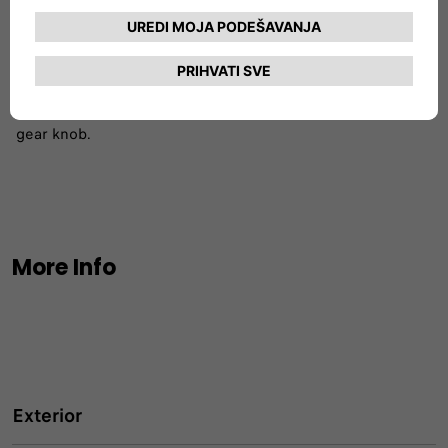
Driving at ease
Drive in style with the soft touch steering wheel and shift
gear knob.
More Info
Exterior