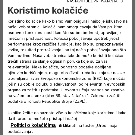
Details that make the difference
'Double red stitching and dedicated 4x40° logo on the
upper backrest of the front seats.