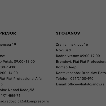
PRESOR
STOJANOV
mensoa 19
Zrenjaninski put 16
Novi Sad
eme:
Radno vreme: 09:00-17:00
k–Petak: 09:00–18:00
Brendovi: Fiat Fiat Professiona
9:00–14:00
Romeo Jeep
0:00–14:00
Kontakt osoba: Branislav Petr
iat Fiat Professional Alfa
Telefon: 021/2100-490
ep
E-mail: office@fiatstojanov.rs
oba: Nenad Radojčić
11/71-555-71
nad.radojicic@akkompresor.rs