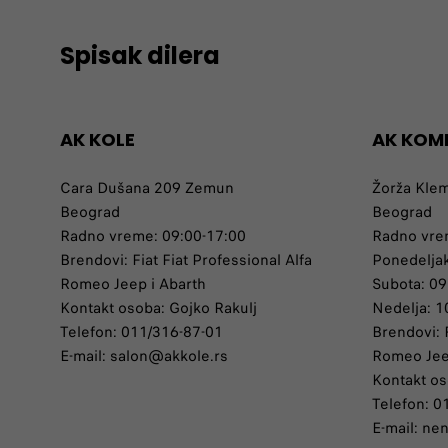
Spisak dilera
AK KOLE
AK KOM
Cara Dušana 209 Zemun
Žorža Kle
Beograd
Beograd
Radno vreme: 09:00-17:00
Radno vr
Brendovi: Fiat Fiat Professional Alfa
Ponedelja
Romeo Jeep i Abarth
Subota: 0
Kontakt osoba: Gojko Rakulj
Nedelja: 1
Telefon: 011/316-87-01
Brendovi: F
E-mail: salon@akkole.rs
Romeo Je
Kontakt os
Telefon: 0
E-mail: ne