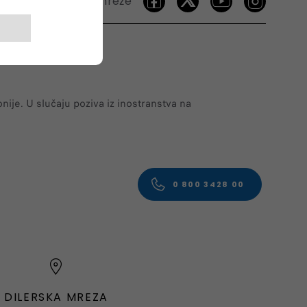
Socijalne mreže
ije. U slučaju poziva iz inostranstva na
0 800 3428 00
DILERSKA MREZA