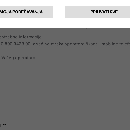
 VAM PRUŽITI PODRŠKU
 potrebne informacije.
0 800 3428 00 iz većine mreža operatera fiksne i mobilne telefon
e Vašeg operatora.
ILO