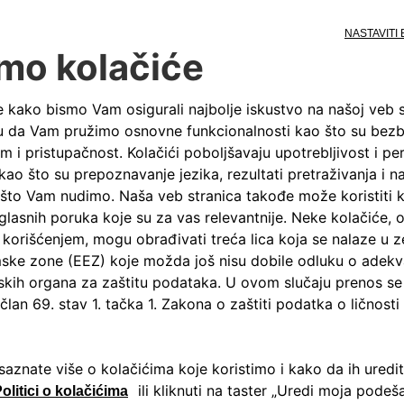
OMOTIVE D.O.O.
ut bb
me: 09:00-17:00
oba: Đorđe Jelić
15/376-411
automotive.co.rs