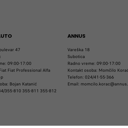
AUTO
ANNUS
bulevar 47
Vareška 18
c
Subotica
me: 09:00-17:00
Radno vreme: 09:00-17:00
iat Fiat Professional Alfa
Kontakt osoba: Momčilo Kora
ep
Telefon: 024/41-55-366
oba: Bojan Katanić
Email: momcilo.korac@annus.
034/355-810 355-811 355-812