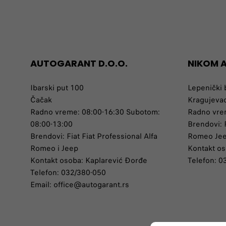
AUTOGARANT D.O.O.
NIKOM 
Ibarski put 100
Lepenički 
Čačak
Kragujeva
Radno vreme: 08:00-16:30 Subotom:
Radno vre
08:00-13:00
Brendovi: F
Brendovi: Fiat Fiat Professional Alfa
Romeo Je
Romeo i Jeep
Kontakt os
Kontakt osoba: Kaplarević Đorđe
Telefon: 
Telefon: 032/380-050
Email: office@autogarant.rs