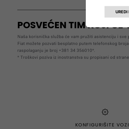
POSVEĆEN TIM KOJI ĆE
Naša korisnička služba će vam pružiti asistenciju i sve
Fiat možete pozvati besplatno putem telefonskog broja 
raspolaganju je broj +381 34 356010*.
* Troškovi poziva iz inostranstva su propisani od stran
KONFIGURIŠITE VOZ