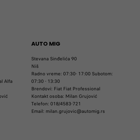
AUTO MIG
Stevana Sinđelića 90
Niš
Radno vreme: 07:30- 17:00 Subotom:
l Alfa
07:30 - 13:30
Brendovi: Fiat Fiat Professional
ović
Kontakt osoba: Milan Grujović
Telefon: 018/4583-721
Email: milan.grujovic@automig.rs