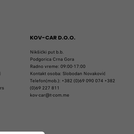
KOV-CAR D.O.O.
Nikšićki put b.b.
Podgorica Crna Gora
Radno vreme: 09:00-17:00
ć
Kontakt osoba: Slobodan Novaković
Telefon(mob.): +382 (0)69 090 074 +382
rs
(0)69 227 811
kov-car@t-com.me