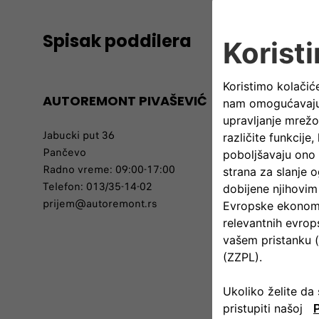
Spisak poddilera
AUTOREMONT PIVAŠEVIĆ
AKS AUT
Jabucki put 36
Obilazni p
Pančevo
Šabac
Radno vreme: 09:00-17:00
Radno vre
Telefon: 013/35-14-02
Kontakt os
prijem@autoremont.rs
Telefon: 0
jelic@aks-